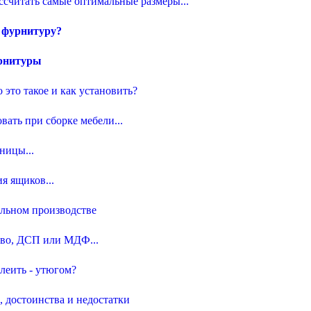
ссчитать самые оптимальные размеры...
 фурнитуру?
урнитуры
о это такое и как установить?
вать при сборке мебели...
ницы...
я ящиков...
ельном производстве
ево, ДСП или МДФ...
леить - утюгом?
м, достоинства и недостатки