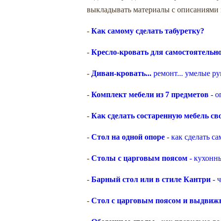
выкладывать материалы с описаниями и
-
Как самому сделать табуретку?
-
Кресло-кровать для самостоятельно
-
Диван-кровать...
ремонт... умелые ру
-
Комплект мебели из 7 предметов
- о
-
Как сделать состаренную мебель с
-
Стол на одной опоре
- как сделать са
-
Столы с царговым поясом
- кухонны
-
Барный стол или в стиле Кантри
- ч
-
Стол с царговым поясом и выдви