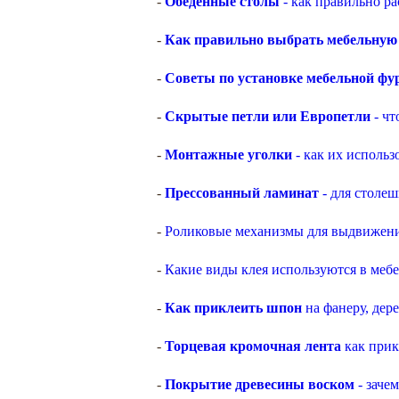
-
Обеденные столы
- как правильно ра
-
Как правильно выбрать мебельную
-
Советы по установке мебельной ф
-
Скрытые петли или Европетли
- чт
-
Монтажные уголки
- как их использо
-
Прессованный ламинат
- для столеш
-
Роликовые механизмы для выдвижени
-
Какие виды клея используются в меб
-
Как приклеить шпон
на фанеру, дер
-
Торцевая кромочная лента
как прик
-
Покрытие древесины воском
- заче