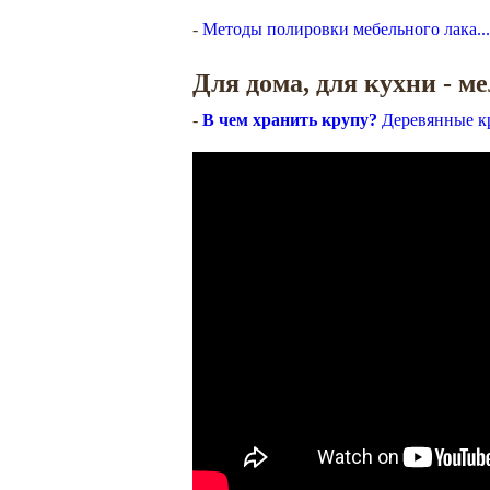
-
Методы полировки мебельного лака...
Для дома, для кухни - м
-
В чем хранить крупу?
Деревянные к