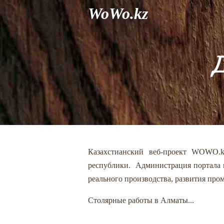
WoWo.kz
Казахстианский веб-проект WOWO.k
республики. Администрация портала 
реального производства, развития пр
Столярные работы в Алматы...