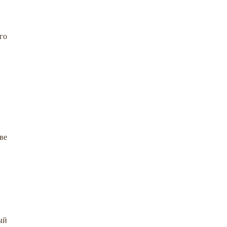
го
ве
ый