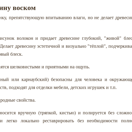
ину воском
нку, препятствующую впитыванию влаги, но не делает древеси
рисунок волокон и придает древесине глубокий, "живой" блес
Делает древесину эстетичной и визуально "тёплой", подчеркива
овый блеск.
вятся шелковистыми и приятными на ощупь.
иный или карнаубский) безопасны для человека и окружающ
в, подходят для отделки мебели, детских игрушек и т.п.
родные свойства.
носится вручную (тряпкой, кистью) и полируется без сложно
ки легко локально реставрировать без необходимости полн