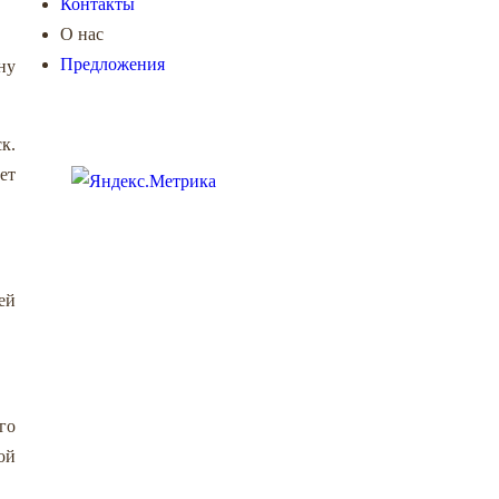
Контакты
О нас
Предложения
ну
к.
ет
ей
го
ой