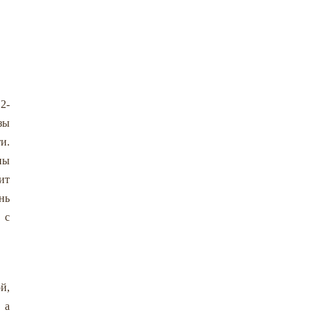
2-
зы
и.
пы
ит
нь
 с
й,
 а