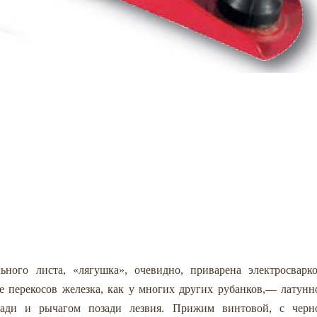
ьного листа, «лягушка», очевидно, приварена электросварко
е перекосов железка, как у многих других рубанков,— латунн
зади и рычагом позади лезвия. Прижим винтовой, с черн