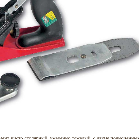
мент чисто столярный, умеренно тяжелый, с двумя полноценны