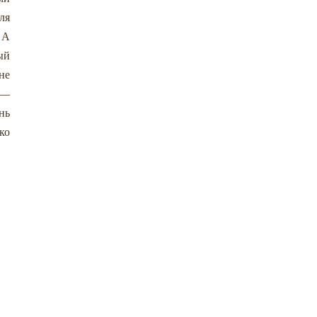
ля
 А
ый
не
 —
нь
ко