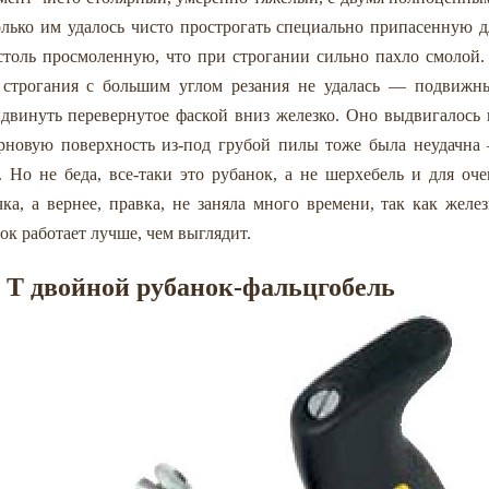
лько им удалось чисто прострогать специально припасенную д
столь просмоленную, что при строгании сильно пахло смолой.
я строгания с большим углом резания не удалась — подвижн
двинуть перевернутое фаской вниз железко. Оно выдвигалось 
рновую поверхность из-под грубой пилы тоже была неудачна
. Но не беда, все-таки это рубанок, а не шерхебель и для оче
ка, а вернее, правка, не заняла много времени, так как желез
ок работает лучше, чем выглядит.
7 T двойной рубанок-фальцгобель