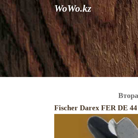
WoWo.kz
Втора
Fischer Darex FER DE 4