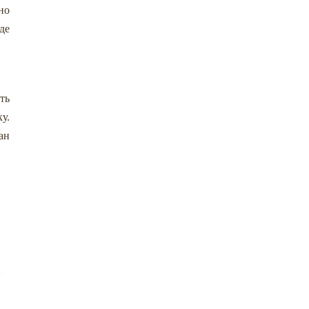
но
де
ть
у.
ан