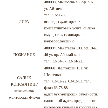
480008, Мынбаева 43, оф. 402,
уг. Айтиева
тел.: 53-96-36
ЛИРА
все виды аудиторских и
консалтинговых услуг; оценка
имущества, семинары по
налогооблажению
480004, Макатаева 100, оф.10-а,
ПОЗНАНИЕ
46 уг. пр. Абылай хана
тел.: 33-34-87, 33-34-22.
480091, Желтоксан 151, уг.
Шевченко
САЛЫК
тел.: 63-02-22, 63-02-63, тел./
КОНСАЛТИНГ
факс: 63-78-88
независимая
аудит бухгалтерской отчетности,
аудиторская фирма
налоговый аудит, представление
интересов клиента в госорганах