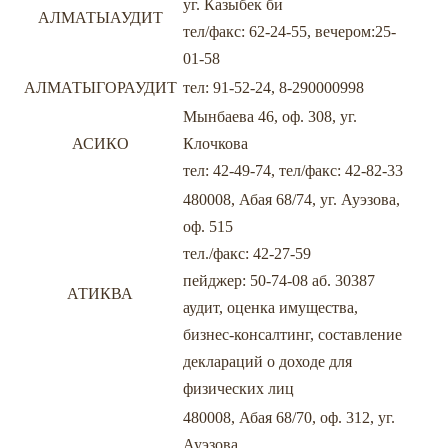
уг. Казыбек би
АЛМАТЫАУДИТ
тел/факс: 62-24-55, вечером:25-
01-58
АЛМАТЫГОРАУДИТ
тел: 91-52-24, 8-290000998
Мынбаева 46, оф. 308, уг.
АСИКО
Клочкова
тел: 42-49-74, тел/факс: 42-82-33
480008, Абая 68/74, уг. Ауэзова,
оф. 515
тел./факс: 42-27-59
пейджер: 50-74-08 aб. 30387
АТИКВА
аудит, оценка имущества,
бизнес-консалтинг, составление
деклараций о доходе для
физических лиц
480008, Абая 68/70, оф. 312, уг.
Ауэзова