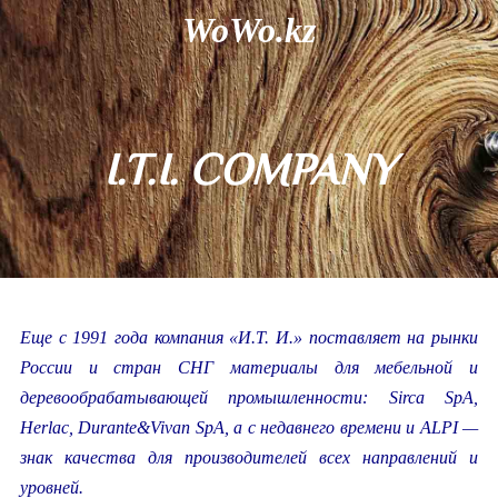
WoWo.kz
I.T.I. COMPANY
Еще с 1991 года компания «И.Т. И.» поставляет на рынки
России и стран СНГ материалы для мебельной и
деревообрабатывающей промышленности: Sirca SpA,
Herlac, Durante&Vivan SpA, а с недавнего времени и ALPI —
знак качества для производителей всех направлений и
уровней.